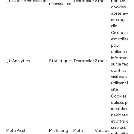
_ttCookiePermissions
Teamtailor
6 mois
bannière de
nécessaires
cookies
après avoir
interagi ave
elle.
Ce cookie
est utilisé
pour
collecter de
information
_ttAnalytics
Statistiques
Teamtailor
6 mois
sur la façon
dont les
visiteurs
utilisent le
site.
Cookies
utilisés pou
identifier les
navigateurs
et offrir des
services
Meta Pixel
Marketing
Meta
Variable
publicitaire