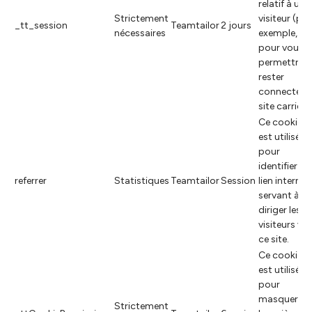
relatif à un
Strictement
visiteur (par
_tt_session
Teamtailor
2 jours
nécessaires
exemple,
pour vous
permettre d
rester
connecté a
site carrière)
Ce cookie
est utilisé
pour
identifier le
referrer
Statistiques
Teamtailor
Session
lien internet
servant à
diriger les
visiteurs ver
ce site.
Ce cookie
est utilisé
pour
masquer la
Strictement