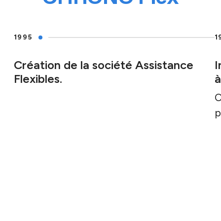
1995
1
Création de la société Assistance
I
Flexibles.
à
C
p