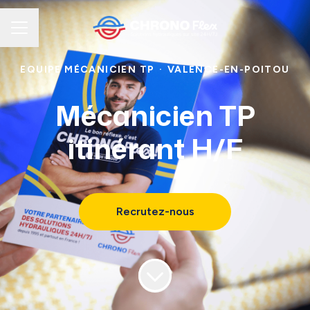
MENU CARRIÈRE
EQUIPE MÉCANICIEN TP
·
VALENCE-EN-POITOU
Mécanicien TP
itinérant H/F
Recrutez-nous