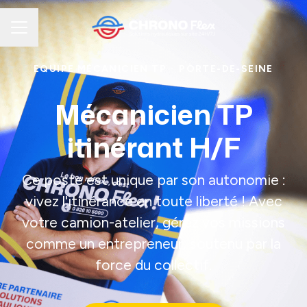
MENU CARRIÈRE
EQUIPE MÉCANICIEN TP
·
PORTE-DE-SEINE
Mécanicien TP
itinérant H/F
Ce poste est unique par son autonomie :
vivez l'itinérance en toute liberté ! Avec
votre camion-atelier, gérez vos missions
comme un entrepreneur, soutenu par la
force du collectif.