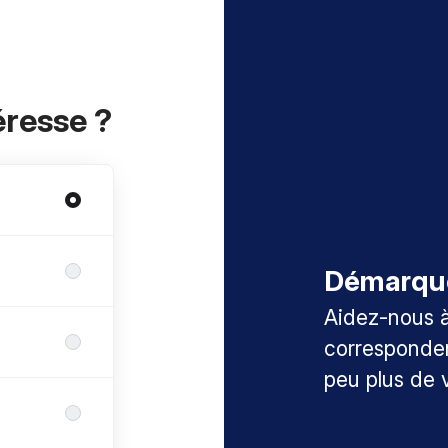
éresse ?
Démarqu
Aidez-nous à 
corresponden
peu plus de 